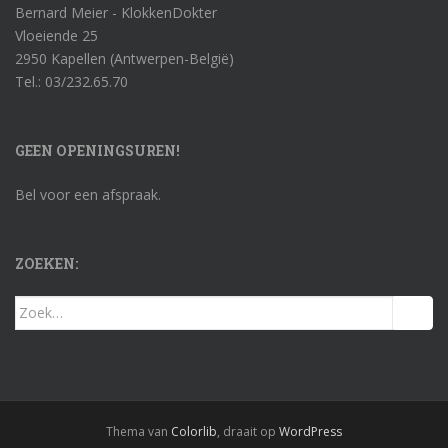
Bernard Meier - KlokkenDokter
Vloeiende 25
2950 Kapellen (Antwerpen-België)
Tel.: 03/232.65.70
GEEN OPENINGSUREN!
Bel voor een afspraak.
ZOEKEN:
Zoek
naar:
Thema van
Colorlib
, draait op
WordPress