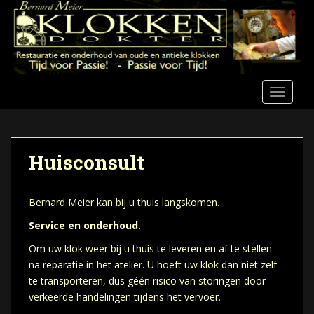
S
k
i
p
t
o
TOGGLE
m
a
i
n
Huisconsult
c
o
n
Bernard Meier kan bij u thuis langskomen.
t
Service en onderhoud.
e
Om uw klok weer bij u thuis te leveren en af te stellen
n
na reparatie in het atelier. U hoeft uw klok dan niet zelf
t
te transporteren, dus géén risico van storingen door
verkeerde handelingen tijdens het vervoer.