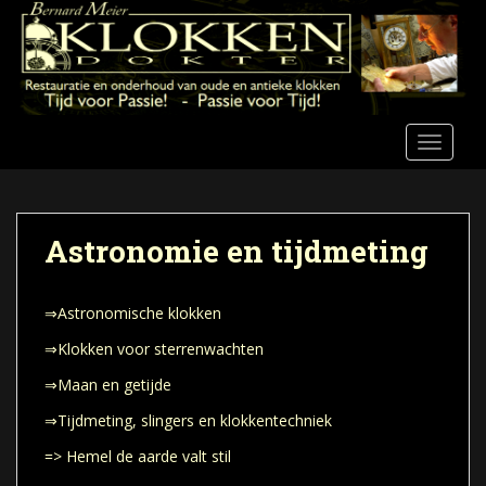
S
k
i
p
t
o
TOGGLE
m
a
i
n
Astronomie en tijdmeting
c
o
n
⇒Astronomische klokken
t
⇒Klokken voor sterrenwachten
e
⇒Maan en getijde
n
t
⇒Tijdmeting, slingers en klokkentechniek
=> Hemel de aarde valt stil