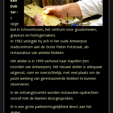
ken
Dok
ter
i
s
opge
leid in Schoonhoven, het centrum voor goudsmeden,
graveurs en horlogemakers.
In 1982 vestigde hij zich in het oude Antwerpse
stadscentrum aan de Grote Pieter Potstraat, als
restaurateur van antieke klokken.
Het atelier is in 1999 verhuisd naar Kapellen (ten
noorden van Antwerpen). Het nieuwe atelier is adequaat
uitgerust, ruim en overzichtelijk, met veel plaats om de
juiste werking van gerestaureerde klokken te kunnen
observeren.
In de ontvangstruimte worden restauratie-opdrachten
vooraf met de klanten doorgesproken.
Er is een grote parkeermogelijkheid direct aan het
atelier.