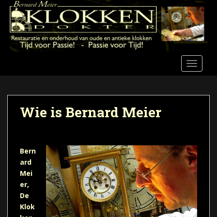
S
k
i
p
t
o
TOGGLE
m
a
i
n
Wie is Bernard Meier
c
o
n
t
Bern
e
ard
n
Mei
t
er,
De
Klok