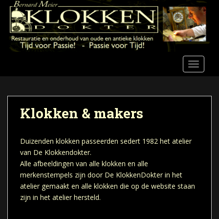
S
k
i
p
t
o
TOGGLE
m
a
i
n
Klokken & makers
c
o
n
Duizenden klokken passeerden sedert 1982 het atelier
t
van De Klokkendokter.
e
Alle afbeeldingen van alle klokken en alle
n
merkenstempels zijn door De KlokkenDokter in het
t
atelier gemaakt en alle klokken die op de website staan
zijn in het atelier hersteld.