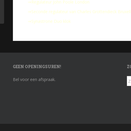
⇒Regulateur John Poole London
⇒Seconde regulateur van Charles Grottendieck Bruxel
⇒Synastrone Duo klok
GEEN OPENINGSUREN!
Z
Z
Bel voor een afspraak.
na