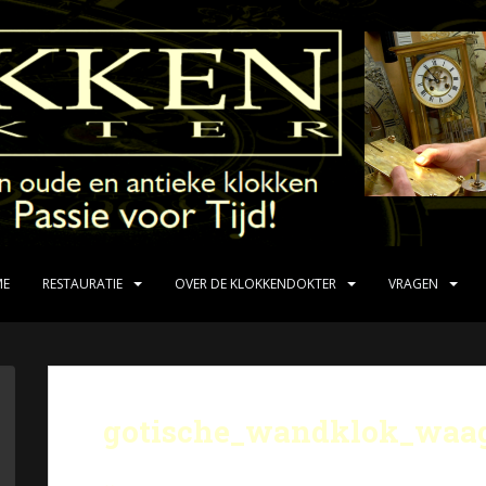
ME
RESTAURATIE
OVER DE KLOKKENDOKTER
VRAGEN
gotische_wandklok_waa