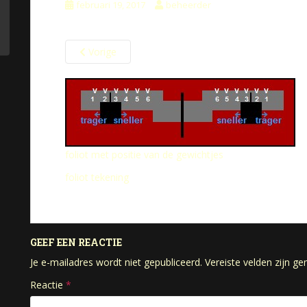
februari 19, 2017
beheerder
Vorige
foliot met positie van de gewichtjes
foliot tekening
GEEF EEN REACTIE
Je e-mailadres wordt niet gepubliceerd.
Vereiste velden zijn 
Reactie
*