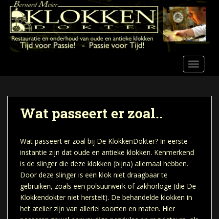
S
k
i
p
t
o
TOGGLE
m
a
i
n
Wat passeert er zoal..
c
o
n
Wat passeert er zoal bij De KlokkenDokter? In eerste
t
instantie zijn dat
oude en antieke klokken
. Kenmerkend
e
is de
slinger
die deze klokken (bijna) allemaal hebben.
n
Door deze slinger is een klok niet draagbaar te
t
gebruiken, zoals een polsuurwerk of zakhorloge (die De
Klokkendokter niet herstelt). De behandelde klokken in
het atelier zijn van allerlei soorten en maten. Hier