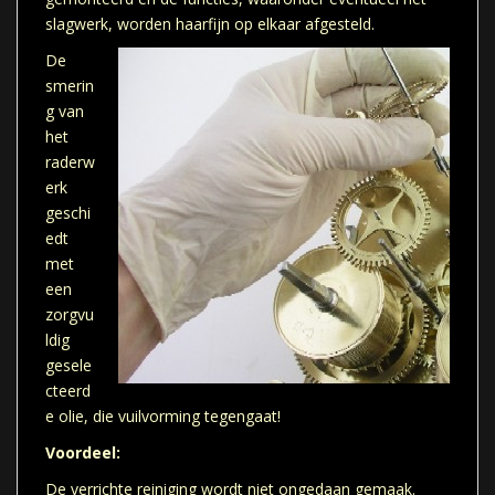
slagwerk, worden haarfijn op elkaar afgesteld.
De
smerin
g van
het
raderw
erk
geschi
edt
met
een
zorgvu
ldig
gesele
cteerd
e olie, die vuilvorming tegengaat!
Voordeel:
De verrichte reiniging wordt niet ongedaan gemaak.