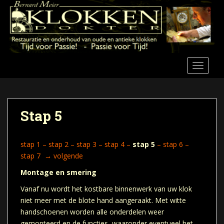
S
k
i
p
t
o
TOGGLE
m
a
i
n
Stap 5
c
o
n
s
tap 1
–
stap 2
–
stap 3
–
stap 4
–
stap 5
–
stap 6
–
t
st
ap 7
→
volgende
e
Montage en smering
n
Vanaf nu wordt het kostbare binnenwerk van uw klok
t
niet meer met de blote hand aangeraakt. Met witte
handschoenen worden alle onderdelen weer
gemonteerd en de functies, waaronder eventueel het