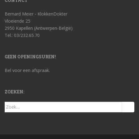
CONTACT
Bernard Meier - KlokkenDokter
Vloeiende 25
2950 Kapellen (Antwerpen-België)
Tel.: 03/232.65.70
GEEN OPENINGSUREN!
Bel voor een afspraak.
ZOEKEN:
Zoek
naar: