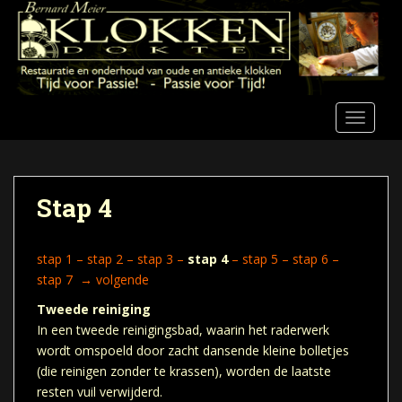
S
k
i
p
t
o
TOGGLE
m
a
i
n
Stap 4
c
o
n
s
tap 1
–
stap 2
–
stap 3
–
stap 4
–
stap 5
–
stap 6
–
t
stap 7
→
volgende
e
Tweede reiniging
n
In een tweede reinigingsbad, waarin het raderwerk
t
wordt omspoeld door zacht dansende kleine bolletjes
(die reinigen zonder te krassen), worden de laatste
resten vuil verwijderd.