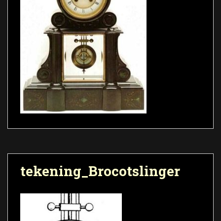
tekening_Brocotslinger