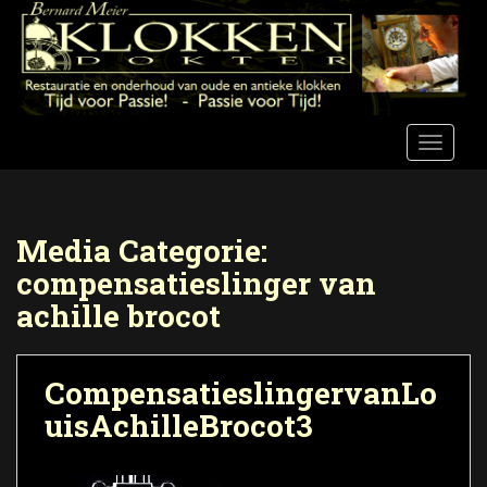
S
k
i
p
t
o
TOGGLE
m
a
i
n
Media Categorie:
c
compensatieslinger van
o
achille brocot
n
t
e
CompensatieslingervanLo
n
t
uisAchilleBrocot3