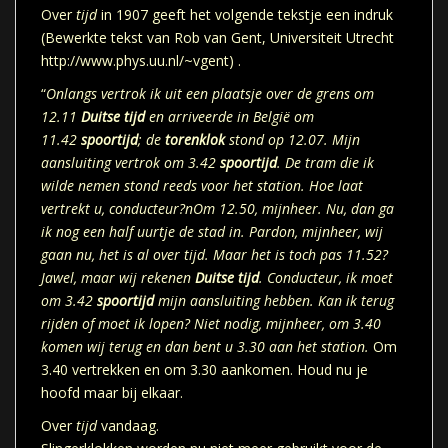
Over
tijd
in 1907
geeft het volgende tekstje een indruk
(Bewerkte tekst van Rob van Gent, Universiteit Utrecht
http://www.phys.uu.nl/~vgent) .
“
Onlangs vertrok ik uit een plaatsje over de grens om
12.11
Duitse tijd
en arriveerde in België om
11.42
spoortijd
; de
torenklok
stond op 12.07. Mijn
aansluiting vertrok om 3.42
spoortijd
.
De tram die ik
wilde nemen stond reeds voor het station. Hoe laat
vertrekt u, conducteur?nOm 12.50, mijnheer. Nu, dan ga
ik nog een half uurtje de stad in. Pardon, mijnheer, wij
gaan nu, het is al over tijd. Maar het is toch pas 11.52?
Jawel, maar wij rekenen
Duitse tijd
.
Conducteur, ik moet
om 3.42
spoortijd
mijn aansluiting hebben. Kan ik terug
rijden of moet ik lopen? Niet nodig, mijnheer, om 3.40
komen wij terug en dan bent u 3.30 aan het station.
Om
3.40 vertrekken en om 3.30 aankomen. Houd nu je
hoofd maar bij elkaar.
Over
tijd
vandaag.