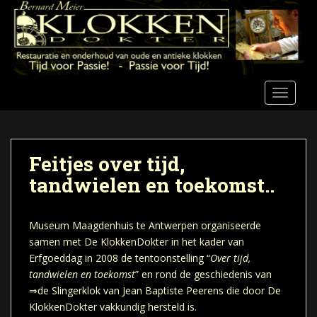
S
k
i
p
t
o
TOGGLE
m
a
i
n
Feitjes over tijd,
c
tandwielen en toekomst..
o
n
t
Museum Maagdenhuis te Antwerpen organiseerde
e
samen met De KlokkenDokter in het kader van
n
Erfgoeddag in 2008 de tentoonstelling “
Over tijd,
t
tandwielen en toekomst
” en rond de geschiedenis van
⇒de Slingerklok van Jean Baptiste Peerens
die door De
KlokkenDokter vakkundig hersteld is.