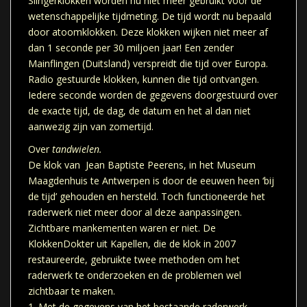
Slingerklokken worden nu niet meer gebruikt voor de
wetenschappelijke tijdmeting. De tijd wordt nu bepaald
door atoomklokken. Deze klokken wijken niet meer af
dan 1 seconde per 30 miljoen jaar! Een zender
Mainflingen (Duitsland) verspreidt die tijd over Europa.
Radio gestuurde klokken, kunnen die tijd ontvangen.
Iedere seconde worden de gegevens doorgestuurd over
de exacte tijd, de dag, de datum en het al dan niet
aanwezig zijn van zomertijd.
Over
tandwielen.
De klok van Jean Baptiste Peerens, in het Museum
Maagdenhuis te Antwerpen is door de eeuwen heen ‘bij
de tijd’ gehouden en hersteld. Toch functioneerde het
raderwerk niet meer door al deze aanpassingen.
Zichtbare mankementen waren er niet. De
KlokkenDokter uit Kapellen, die de klok in 2007
restaureerde, gebruikte twee methoden om het
raderwerk te onderzoeken en de problemen wel
zichtbaar te maken.
1. Met de gegevens van het bestaande raderwerk