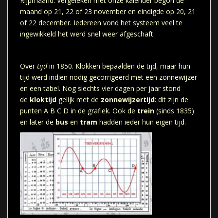
Rijpmaand. Vergeleken met onze kalender begon de
maand op 21, 22 of 23 november en eindigde op 20, 21
of 22 december.
Iedereen vond het systeem veel te
ingewikkeld het werd snel weer afgeschaft.
Over
tijd
in 1850. Klokken bepaalden de tijd, maar hun
tijd werd indien nodig gecorrigeerd met een zonnewijzer
en een tabel. Nog slechts vier dagen per jaar stond
de
kloktijd
gelijk met de
zonnewijzertijd
: dit zijn de
punten A B C D in de grafiek. Ook de
trein
(sinds 1835)
en later de
bus
en
tram
hadden ieder hun eigen tijd.