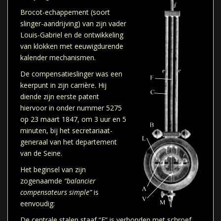
Brocot-echappement (soort
slinger-aandrijving) van zijn vader
Louis-Gabriel en de ontwikkeling
van klokken met eeuwigdurende
kalender mechanismen.
De compensatieslinger was een
keerpunt in zijn carrière. Hij
diende zijn eerste patent
hiervoor in onder nummer 5275
op 23 maart 1847, om 3 uur en 5
minuten, bij het secretariaat-
generaal van het departement
van de Seine.
Het beginsel van zijn
zogenaamde
“balancier
compensateurs simple”
is
eenvoudig:
De centrale stalen staaf “F” is verbonden met schroef