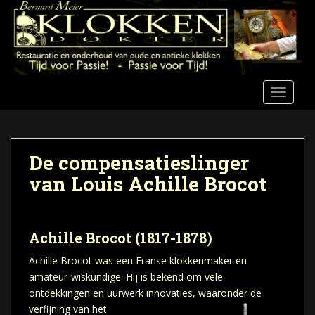
S
k
i
p
t
o
TOGGLE
m
a
i
n
De compensatieslinger
c
van Louis Achille Brocot
o
n
t
e
Achille Brocot
(1817-1878)
n
Achille Brocot was een Franse klokkenmaker en
t
amateur-wiskundige. Hij is bekend om vele
ontdekkingen en uurwerk innovaties, waaronder de
verfijning van het