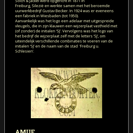
Sölch & Jäckel werd opgericht in 1871 in
Freiburg, Silezië en werkte samen met het beroemde
uurwerkbedrijf Gustav Becker.
In 1924 was er eveneens
een fabriek in Wiesbaden (tot 1950).
Aanvankelijk was het logo een adelaar met uitgespreide
vleugels, die in zijn klauwen een wijzerplaat vasthield met
(of zonder) de initialen ‘SJ’. Vervolgens was het logo van
het bedrijf de wijzerplaat zelf met de letters ‘SJ’, om
uiteindelijk verschillende combinaties te voeren van de
initialen ‘SJ’ en de naam van de stad ‘Freiburg u.
Schlesien’.
AMUF