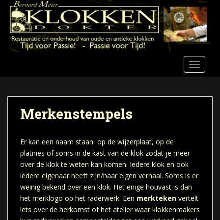
S
k
i
p
t
o
TOGGLE
m
a
i
n
Merkenstempels
c
o
n
Er kan een naam staan op de wijzerplaat, op de
t
platines of soms in de kast van de klok zodat je meer
e
over de klok te weten kan komen. Iedere klok en ook
n
iedere eigenaar heeft zijn/haar eigen verhaal. Soms is er
t
weinig bekend over een klok. Het enige houvast is dan
het merklogo op het raderwerk. Een
merkteken
vertelt
iets over de herkomst of het atelier waar klokkenmakers