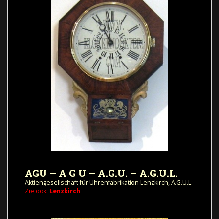
AGU – A G U – A.G.U. – A.G.U.L.
Aktiengesellschaft für Uhrenfabrikation Lenzkirch, A.G.U.L.
Zie ook:
Lenzkirch